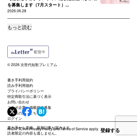
を募集します（7月スタート）...
2026.06.28
もっと読む
誰でも
【6月15日】月詠「毎月短歌」締切です
2026.06.15
誰でも
【毎月短歌】5月にあなたが作った短歌と連作を
© 2026 次世代短歌プレミアム
募集中です
2026.05.31
書き手利用規約
読み手利用規約
誰でも
プライバシーポリシー
【毎月短歌】5月締切分・みなさんの詠草一覧を共有します
特定商取引法に基づく表示
お問い合わせ
2026.05.28
コラボ企業・掲載媒体募集
代理店の方はこちら
ログイン
誰でも
「 #短歌の日 」オンラインイベント開催中です
書き手から直接、最新記事が届きます。
reCAPTCHA
Privacy Policy
and
Terms of Service
apply.
登録する
2026.05.07
読者限定の内容も逃しません。